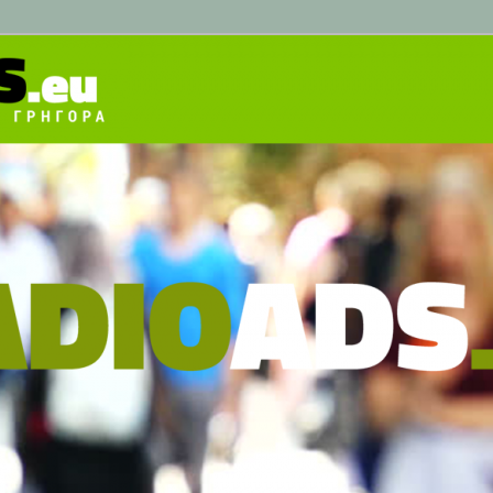
ολα και γρήγορα!
log