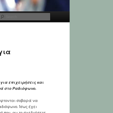
Search
για
για επιχειρήσεις και
νά στο Ραδιόφωνο.
κέφτονται σοβαρά να
αδιόφωνο. Ίσως έχει
μή που, αν τη σχεδιάσετε