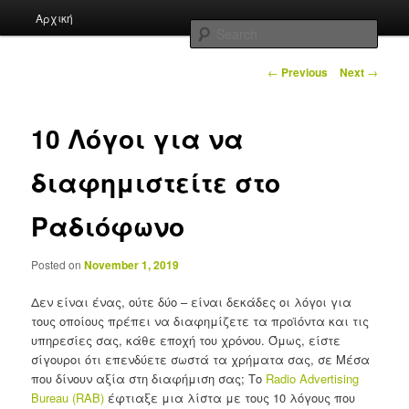
Skip
Main
Ραδιοφωνική διαφήμιση εύκολα και γρήγορα!
Aρχική
to
menu
Sear
primary
content
Post
radioads.eu Blog
←
Previous
Next
→
navigation
10 Λόγοι για να
διαφημιστείτε στο
Ραδιόφωνο
Posted on
November 1, 2019
Δεν είναι ένας, ούτε δύο – είναι δεκάδες οι λόγοι για
τους οποίους πρέπει να διαφημίζετε τα προϊόντα και τις
υπηρεσίες σας, κάθε εποχή του χρόνου. Όμως, είστε
σίγουροι ότι επενδύετε σωστά τα χρήματα σας, σε Μέσα
που δίνουν αξία στη διαφήμιση σας; Το
Radio Advertising
Bureau (RAB)
έφτιαξε μια λίστα με τους 10 λόγους που