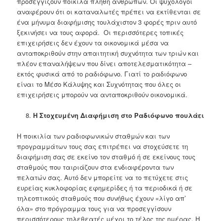
προσεγγίζουν ποικίλα πλήθη ανθρώπων. Οι ψυχολόγοι
αναφέρουν ότι οι καταναλωτές πρέπει να εκτίθενται σε
ένα μήνυμα διαφήμισης τουλάχιστον 3 φορές πριν αυτό
ξεκινήσει να τους αφορά. Οι περισσότερες τοπικές
επιχειρήσεις δεν έχουν τα οικονομικά μέσα να
ανταποκριθούν στην απαιτητική συχνότητα των τριών και
πλέον επαναλήψεων που δίνει αποτελεσματικότητα –
εκτός φυσικά από το ραδιόφωνο. Γιατί το ραδιόφωνο
είναι το Μέσο Κάλυψης και Συχνότητας που όλες οι
επιχειρήσεις μπορούν να ανταποκριθούν οικονομικά.
Η Στοχευμένη Διαφήμιση στο Ραδιόφωνο πουλάει
Η ποικιλία των ραδιοφωνικών σταθμών και των
προγραμμάτων τους σας επιτρέπει να στοχεύσετε τη
διαφήμιση σας σε εκείνο τον σταθμό ή σε εκείνους τους
σταθμούς που ταιριάζουν στα ενδιαφέροντα των
πελατών σας. Αυτό δεν μπορείτε να το πετύχετε στις
ευρείας κυκλοφορίας εφημερίδες ή τα περιοδικά ή σε
τηλεοπτικούς σταθμούς που συνήθως έχουν «λίγο απ’
όλα» στο πρόγραμμα τους για να προσεγγίσουν
περισσότερους τηλεθεατές μέχρι το τέλος της ημέρας. Η