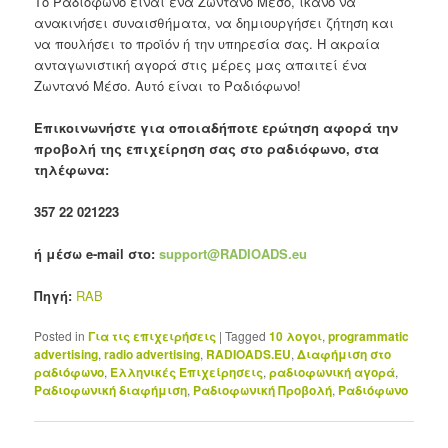
Το Ραδιόφωνο είναι ένα Ζωντανό Μέσο, ικανό να
ανακινήσει συναισθήματα, να δημιουργήσει ζήτηση και
να πουλήσει το προϊόν ή την υπηρεσία σας. Η ακραία
ανταγωνιστική αγορά στις μέρες μας απαιτεί ένα
Ζωντανό Μέσο. Αυτό είναι το Ραδιόφωνο!
Επικοινωνήστε για οποιαδήποτε ερώτηση αφορά την
προβολή της επιχείρηση σας στο ραδιόφωνο, στα
τηλέφωνα:
357 22 021223
ή μέσω e-mail στο:
support@RADIOADS.eu
Πηγή:
RAB
Posted in
Για τις επιχειρήσεις
|
Tagged
10 λογοι
,
programmatic
advertising
,
radio advertising
,
RADIOADS.EU
,
Διαφήμιση στο
ραδιόφωνο
,
Ελληνικές Επιχείρησεις
,
ραδιοφωνική αγορά
,
Ραδιοφωνική διαφήμιση
,
Ραδιοφωνική Προβολή
,
Ραδιόφωνο