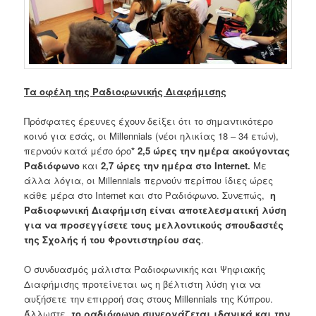
Τα οφέλη της Ραδιοφωνικής Διαφήμισης
Πρόσφατες έρευνες έχουν δείξει ότι το σημαντικότερο
κοινό για εσάς, οι Millennials (νέοι ηλικίας 18 – 34 ετών),
περνούν κατά μέσο όρο
*
2,5 ώρες την ημέρα ακούγοντας
Ραδιόφωνο
και
2,7 ώρες την ημέρα στο Internet.
Με
άλλα λόγια, οι Millennials περνούν περίπου ίδιες ώρες
κάθε μέρα στο Internet και στο Ραδιόφωνο. Συνεπώς,
η
Ραδιοφωνική Διαφήμιση είναι αποτελεσματική λύση
για να προσεγγίσετε τους μελλοντικούς σπουδαστές
της Σχολής ή του Φροντιστηρίου σας
.
Ο συνδυασμός μάλιστα Ραδιοφωνικής και Ψηφιακής
Διαφήμισης προτείνεται ως η βέλτιστη λύση για να
αυξήσετε την επιρροή σας στους Millennials της Κύπρου.
Άλλωστε,
το ραδιόφωνο συνεργάζεται ιδανικά και την