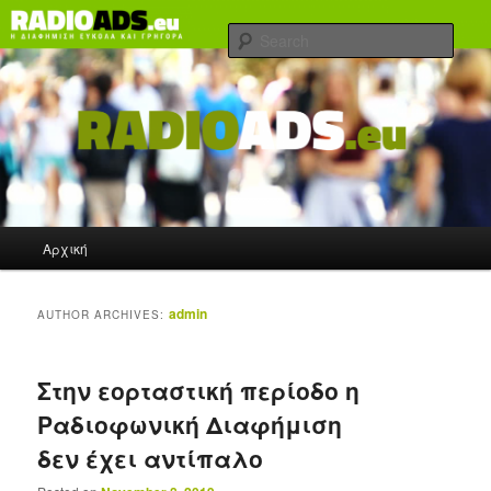
Skip
Skip
Ραδιοφωνική διαφήμιση εύκολα και γρήγορα!
to
to
Sear
primary
secondary
content
content
radioads.eu Blog
Main
Aρχική
menu
admin
AUTHOR ARCHIVES:
Στην εορταστική περίοδο η
Ραδιοφωνική Διαφήμιση
δεν έχει αντίπαλο