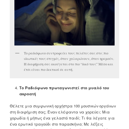
Το ραδιόφωνο συντροφεύει τους πελάτες σας στις πιο
ιδιωτικές τους στιγμές, όταν χαλαρώνουν, όταν ηρεμούν.
Η διαφήμιση σας ακούγεται στο πιο “δικό τους” Μέσο και
έτσι είναι πιο δεκτικοί σε αυτή.
Το Ραδιόφωνο πρωταγωνιστεί στο μυαλό του
ακροατή
Θέλετε μια συμφωνική ορχήστρα 100 μουσικών οργάνων
στη διαφήμιση σας; Έναν ελέφαντα να χορεύει; Μια
χορωδία ή μήπως ένα γελαστό παιδί; Τι θα λέγατε για
ένα ερωτικό τραγούδι στο παρασκήνιο; Με λέξεις