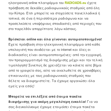
ηλεκτρονική online πλατφόρμα του
RADIOADS
.
eu
έχετε
πρόσβαση σε δεκάδες ραδιοφωνικούς σταθμούς από όλη
την Κύπρο. Έτσι μπορείτε να στοχεύσετε πανελλαδικά ή
τοπικά, σε ένα ή περισσότερα ραδιόφωνα και να
προσελκύσετε υποψήφιους σπουδαστές από περιοχές που
στο παρελθόν απορρίπτατε λόγω κόστους.
Βρίσκεται
online και όλα γίνονται αυτοματοποιημένα!
Έχετε πρόσβαση στην ηλεκτρονική πλατφόρμα από κάθε
υπολογιστή που συνδέεται με το internet και όλες οι
διαδικασίες είναι αυτοματοποιημένες: από την εγγραφή,
τον προγραμματισμό της διαφήμισης μέχρι και την τελική
τιμολόγηση! Συνεπώς δε χρειάζεται να κάνετε ούτε βήμα
από το γραφείο σας, ούτε να αναλωθείτε σε χρονοβόρες
επικοινωνίες με τους ραδιοφωνικούς σταθμούς που
θέλετε να διαφημιστείτε. Τα έχουμε οργανώσει όλα
εμείς για εσάς!
Μπορείτε να επιλέξετε από έτοιμα πακέτα
διαφήμισης για ακόμη μεγαλύτερη ευκολία!
Για να
σας διευκολύνουμε έχουμε ετοιμάσει έτοιμα πακέτα